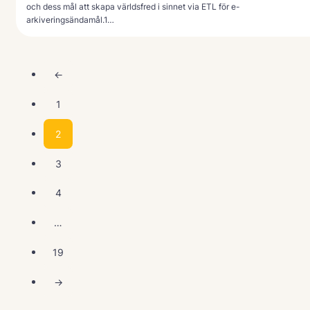
och dess mål att skapa världsfred i sinnet via ETL för e-
arkiveringsändamål.1…
←
1
2
3
4
…
19
→